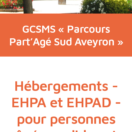
GCSMS « Parcours
Part’Agé Sud Aveyron »
Hébergements -
EHPA et EHPAD -
pour personnes